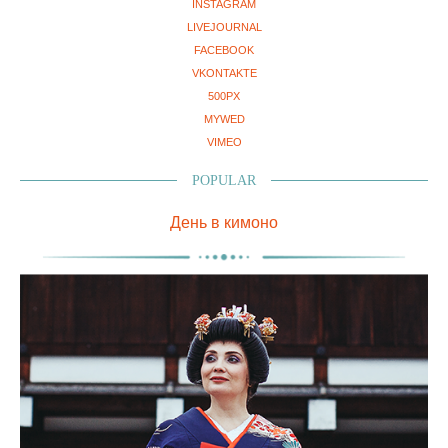
INSTAGRAM
LIVEJOURNAL
FACEBOOK
VKONTAKTE
500PX
MYWED
VIMEO
POPULAR
День в кимоно