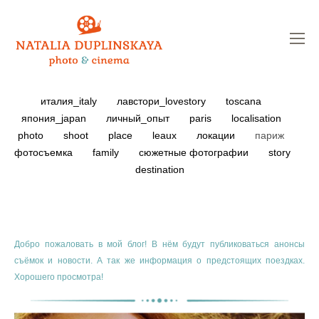
италия_italy
лавстори_lovestory
toscana
япония_japan
личный_опыт
paris
localisation
photo
shoot
place
leaux
локации
париж
фотосъемка
family
сюжетные фотографии
story
destination
Добро пожаловать в мой блог! В нём будут публиковаться анонсы
съёмок и новости. А так же информация о предстоящих поездках.
Хорошего просмотра!